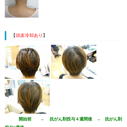
【
頭皮冷却あり
】
開始前 → 抗がん剤投与４週間後 → 抗がん剤