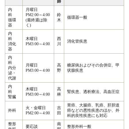
師
内
月曜日
科
PM2:00～4:00
鈴
循環器一般
循環
(最終週は除
木
器
く)
内
科
木曜日
西
消化管疾患
消化
PM3:00～4:00
川
器
内
科
月曜日
高
糖尿病およびその合併症、甲
内分
PM3:00～4:00
野
状腺疾患
泌・
代謝
内
木曜日
高
科
腎疾患、透析療法、高血圧症
PM3:00～4:00
林
腎臓
胃癌、大腸癌、乳癌、肝胆道
火・金曜日
吉
外科
癌などの悪性疾患のほか、外
PM2:00～4:00
田
科的良性疾患にも対応
整形
南
要応談
整形外科一般