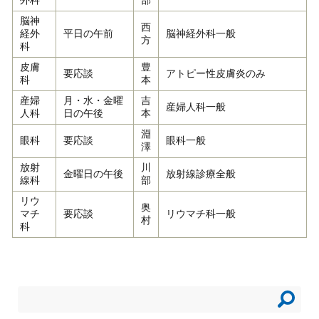
外科
部
脳神
西
経外
平日の午前
脳神経外科一般
方
科
皮膚
豊
要応談
アトピー性皮膚炎のみ
科
本
産婦
月・水・金曜
吉
産婦人科一般
人科
日の午後
本
淵
眼科
要応談
眼科一般
澤
放射
川
金曜日の午後
放射線診療全般
線科
部
リウ
奥
マチ
要応談
リウマチ科一般
村
科