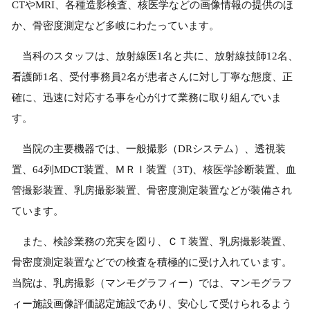
CTやMRI、各種造影検査、核医学などの画像情報の提供のほ
か、骨密度測定など多岐にわたっています。
当科のスタッフは、放射線医1名と共に、放射線技師12名、
看護師1名、受付事務員2名が患者さんに対し丁寧な態度、正
確に、迅速に対応する事を心がけて業務に取り組んでいま
す。
当院の主要機器では、一般撮影（DRシステム）、透視装
置、64列MDCT装置、ＭＲＩ装置（3T)、核医学診断装置、血
管撮影装置、乳房撮影装置、骨密度測定装置などが装備され
ています。
また、検診業務の充実を図り、ＣＴ装置、乳房撮影装置、
骨密度測定装置などでの検査を積極的に受け入れています。
当院は、乳房撮影（マンモグラフィー）では、マンモグラフ
ィー施設画像評価認定施設であり、安心して受けられるよう