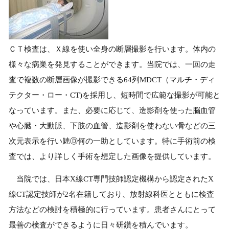
ＣＴ検査は、Ｘ線を使い全身の断層撮影を行います。体内の
様々な病巣を発見することができます。当院では、一回の走
査で複数の断層画像が撮影できる64列MDCT（マルチ・ディ
テクター・ロー・CT)を採用し、短時間で広範な撮影が可能と
なっています。また、必要に応じて、造影剤を使った脳血管
や心臓・大動脈、下肢の血管、造影剤を使わない骨などの三
次元表示を行い䰠Ⓓ何の一助としています。特に手術前の検
査では、より詳しく手術を想定した画像を提供しています。
当院では、日本X線CT専門技師認定機構から認定されたX
線CT認定技師が2名在籍しており、放射線科医とともに検査
方法などの検討を積極的に行っています。患者さんにとって
最善の検査ができるように日々研鑽を積んでいます。